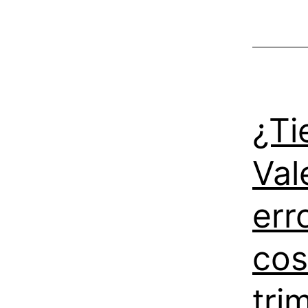
¿Ti
Val
err
cos
tri