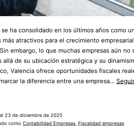
 se ha consolidado en los últimos años como u
 más atractivos para el crecimiento empresaria
 Sin embargo, lo que muchas empresas aún no 
 allá de su ubicación estratégica y su dinamis
o, Valencia ofrece oportunidades fiscales rea
marcar la diferencia entre una empresa…
Segui
Valencia,
zona
de
el
23 de diciembre de 2025
oportunidad
zado como
Contabilidad Empresas
,
Fiscalidad empresas
fiscal: