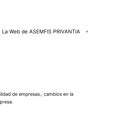
La Web de ASEMFIS PRIVANTIA
rir
Abrir
el
nú
menú
lidad de empresas., cambios en la
mpresa.