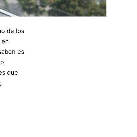
no de los
l en
saben es
mo
les que
r