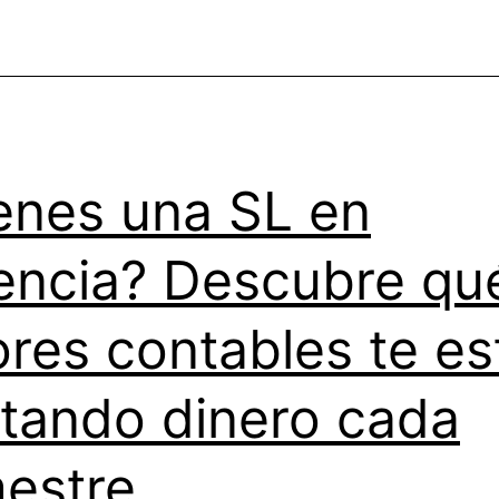
ventajas
que
la
mayoría
de
enes una SL en
empresas
aún
encia? Descubre qu
desconoce
ores contables te es
tando dinero cada
mestre