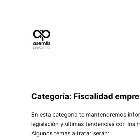
Saltar
al
contenido
El
blog
de
ASEMFIS
Categoría:
Fiscalidad empr
PRIVANTIA
En esta categoría te mantendremos infor
legislación y últimas tendencias con los 
Algunos temas a tratar serán: