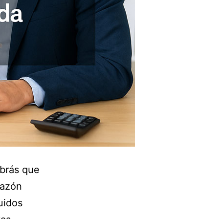
abrás que
razón
uidos