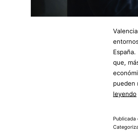
Valencia
entornos
España.
que, más
económic
pueden 
leyendo
Publicada 
Categori