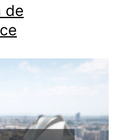
a de
oce