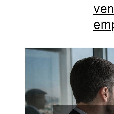
ven
emp