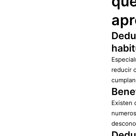
que
ap
Deduc
habit
Especial
reducir 
cumplan 
Benef
Existen 
numeros
desconoc
Dedu