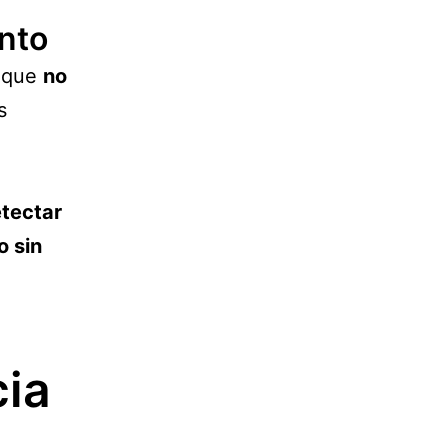
nto
o que
no
s
etectar
o sin
cia