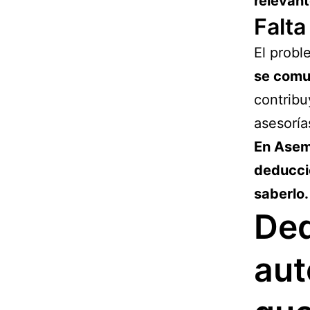
relevant
Falta
El probl
se comu
contrib
asesoría
En Asemf
deducci
saberlo.
De
aut