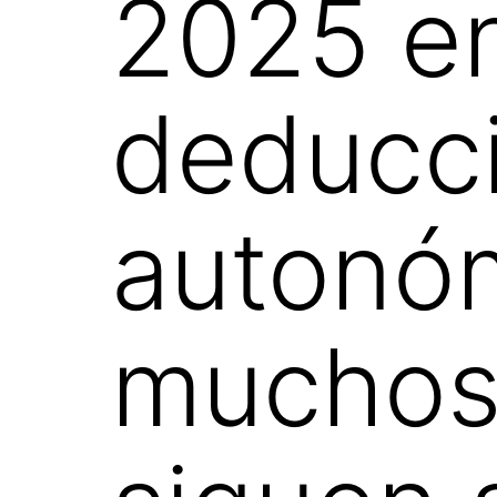
2025 en
deducc
autonó
muchos