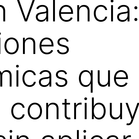
 Valencia
iones
micas que
 contribu