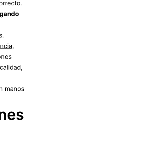
orrecto.
agando
s.
encia
,
ones
calidad,
en manos
ones