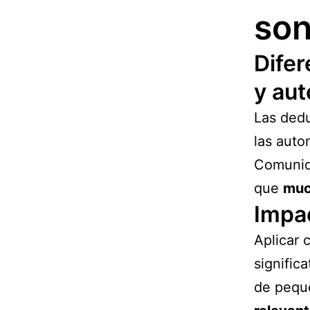
son
Difer
y au
Las dedu
las auto
Comunida
que
muc
Impac
Aplicar 
signific
de pequ