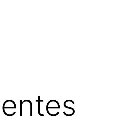
:
yentes