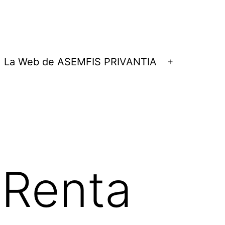
La Web de ASEMFIS PRIVANTIA
rir
Abrir
el
nú
menú
 Renta