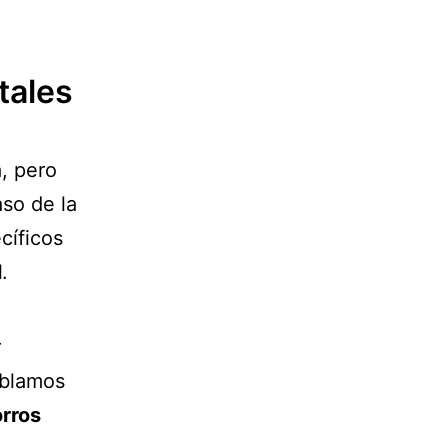
tales
, pero
so de la
cíficos
l
.
r
ablamos
rros