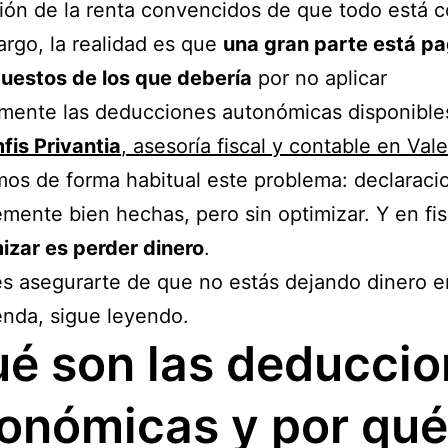
ión de la renta convencidos de que todo está c
rgo, la realidad es que
una gran parte está p
uestos de los que debería
por no aplicar
mente las deducciones autonómicas disponible
is Privantia
, asesoría fiscal y contable en Val
os de forma habitual este problema: declaraci
mente bien hechas, pero sin optimizar. Y en fis
izar es perder dinero
.
es asegurarte de que no estás dejando dinero 
nda, sigue leyendo.
é son las deducci
onómicas y por qué