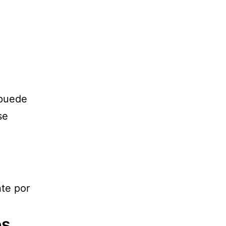
 puede
se
te por
os