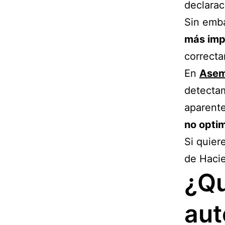
declarac
Sin emba
más imp
correcta
En
Asemf
detectam
aparente
no optim
Si quier
de Hacie
¿Qu
aut